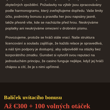
zbytečných zpoždění. Požadavky na výběr jsou zpracovávány
podle harmonogramu, který zveřejňujeme dopředu. Vaše limity
účtu, podmínky bonusu a pravidla her jsou napsány jasně,
takže přesně víte, kde se nacházíte před hrou. Neskrýváme
poplatky ani neukrýváme omezení v drobném písmu.
Provozujeme, protože se hráči stále vrací. Naše struktura
licencování a souladu zajišťuje, že každá relace je spravedlivá,
a náš tým podpory je dostupný, aby odpověděl na otázky bez
korporátního zmatku. Gunsbet si vytvořil svou reputaci na
jednoduchém principu, že casino funguje nejlépe, když jej hráči
chápou a cítí, že je s nimi upřímné.
Balíček uvítacího bonusu
Až €300 + 100 volných otáček