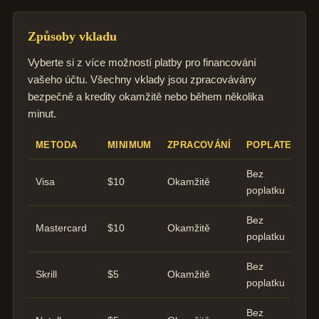
Způsoby vkladu
Vyberte si z více možností platby pro financování
vašeho účtu. Všechny vklady jsou zpracovávány
bezpečně a kredity okamžitě nebo během několika
minut.
METODA
MINIMUM
ZPRACOVÁNÍ
POPLATEK
Bez
Visa
$10
Okamžitě
poplatku
Bez
Mastercard
$10
Okamžitě
poplatku
Bez
Skrill
$5
Okamžitě
poplatku
Bez