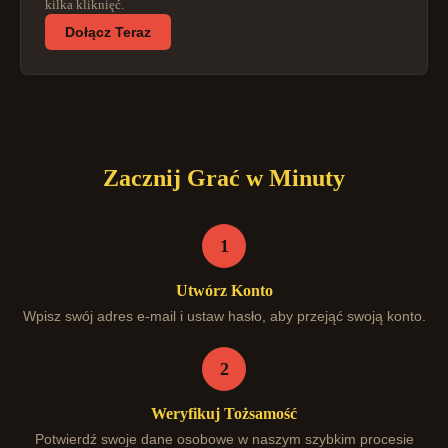
kilka kliknięć.
Dołącz Teraz
Zacznij Grać w Minuty
1
Utwórz Konto
Wpisz swój adres e-mail i ustaw hasło, aby przejąć swoją konto.
2
Weryfikuj Tożsamość
Potwierdź swoje dane osobowe w naszym szybkim procesie