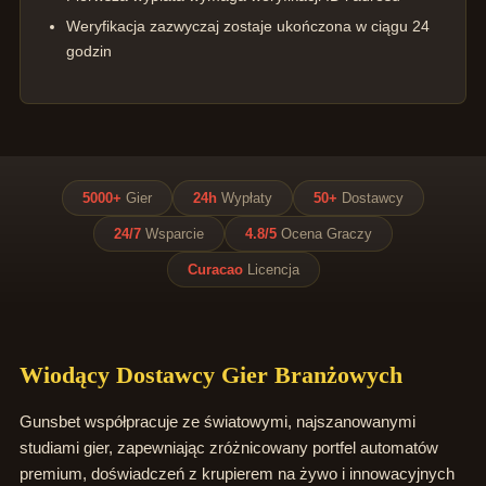
Weryfikacja zazwyczaj zostaje ukończona w ciągu 24
godzin
5000+
Gier
24h
Wypłaty
50+
Dostawcy
24/7
Wsparcie
4.8/5
Ocena Graczy
Curacao
Licencja
Wiodący Dostawcy Gier Branżowych
Gunsbet współpracuje ze światowymi, najszanowanymi
studiami gier, zapewniając zróżnicowany portfel automatów
premium, doświadczeń z krupierem na żywo i innowacyjnych