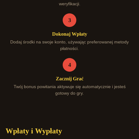
weryfikacji.
3
Dokonaj Wpłaty
Dodaj środki na swoje konto, używając preferowanej metody
płatności.
4
Zacznij Grać
Twój bonus powitania aktywuje się automatycznie i jesteś
gotowy do gry.
Wpłaty i Wypłaty