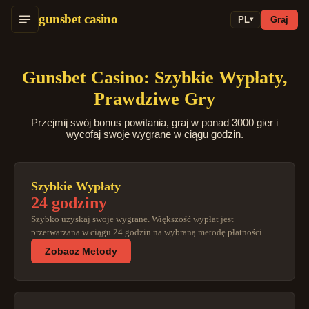
gunsbet casino
PL
Graj
▾
Gunsbet Casino: Szybkie Wypłaty,
Prawdziwe Gry
Przejmij swój bonus powitania, graj w ponad 3000 gier i
wycofaj swoje wygrane w ciągu godzin.
Szybkie Wypłaty
24 godziny
Szybko uzyskaj swoje wygrane. Większość wypłat jest
przetwarzana w ciągu 24 godzin na wybraną metodę płatności.
Zobacz Metody