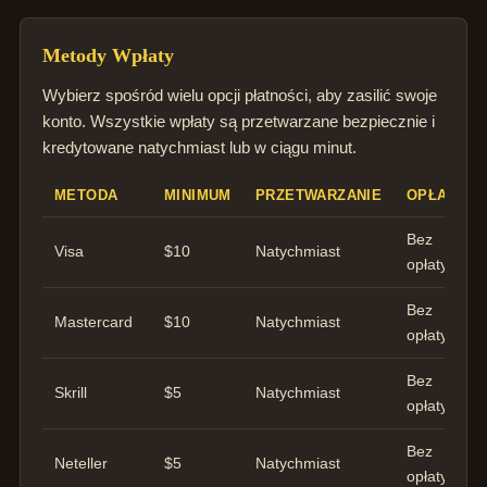
Metody Wpłaty
Wybierz spośród wielu opcji płatności, aby zasilić swoje
konto. Wszystkie wpłaty są przetwarzane bezpiecznie i
kredytowane natychmiast lub w ciągu minut.
METODA
MINIMUM
PRZETWARZANIE
OPŁATA
Bez
Visa
$10
Natychmiast
opłaty
Bez
Mastercard
$10
Natychmiast
opłaty
Bez
Skrill
$5
Natychmiast
opłaty
Bez
Neteller
$5
Natychmiast
opłaty