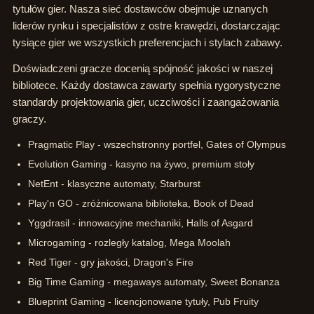
tytułów gier. Nasza sieć dostawców obejmuje uznanych
liderów rynku i specjalistów z ostre krawędzi, dostarczając
tysiące gier we wszystkich preferencjach i stylach zabawy.
Doświadczeni gracze docenią spójność jakości w naszej
bibliotece. Każdy dostawca zawarty spełnia rygorystyczne
standardy projektowania gier, uczciwości i zaangażowania
graczy.
Pragmatic Play - wszechstronny portfel, Gates of Olympus
Evolution Gaming - kasyno na żywo, premium stoły
NetEnt - klasyczne automaty, Starburst
Play'n GO - zróżnicowana biblioteka, Book of Dead
Yggdrasil - innowacyjne mechaniki, Halls of Asgard
Microgaming - rozległy katalog, Mega Moolah
Red Tiger - gry jakości, Dragon's Fire
Big Time Gaming - megaways automaty, Sweet Bonanza
Blueprint Gaming - licencjonowane tytuły, Pub Fruity