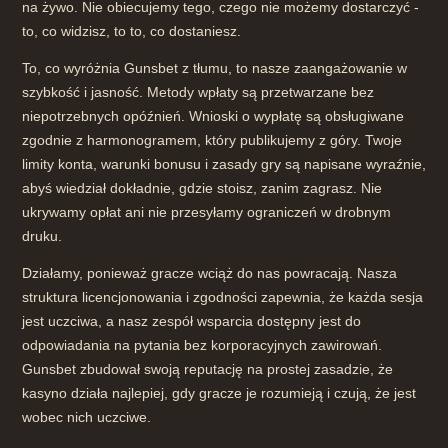
na żywo. Nie obiecujemy tego, czego nie możemy dostarczyć -
to, co widzisz, to to, co dostaniesz.
To, co wyróżnia Gunsbet z tłumu, to nasze zaangażowanie w
szybkość i jasność. Metody wpłaty są przetwarzane bez
niepotrzebnych opóźnień. Wnioski o wypłatę są obsługiwane
zgodnie z harmonogramem, który publikujemy z góry. Twoje
limity konta, warunki bonusu i zasady gry są napisane wyraźnie,
abyś wiedział dokładnie, gdzie stoisz, zanim zagrasz. Nie
ukrywamy opłat ani nie przesyłamy ograniczeń w drobnym
druku.
Działamy, ponieważ gracze wciąż do nas powracają. Nasza
struktura licencjonowania i zgodności zapewnia, że każda sesja
jest uczciwa, a nasz zespół wsparcia dostępny jest do
odpowiadania na pytania bez korporacyjnych zawirowań.
Gunsbet zbudował swoją reputację na prostej zasadzie, że
kasyno działa najlepiej, gdy gracze je rozumieją i czują, że jest
wobec nich uczciwe.