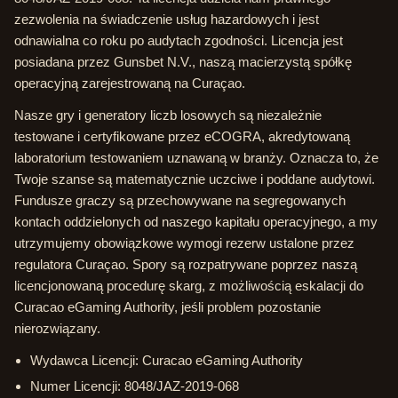
zezwolenia na świadczenie usług hazardowych i jest
odnawialna co roku po audytach zgodności. Licencja jest
posiadana przez Gunsbet N.V., naszą macierzystą spółkę
operacyjną zarejestrowaną na Curaçao.
Nasze gry i generatory liczb losowych są niezależnie
testowane i certyfikowane przez eCOGRA, akredytowaną
laboratorium testowaniem uznawaną w branży. Oznacza to, że
Twoje szanse są matematycznie uczciwe i poddane audytowi.
Fundusze graczy są przechowywane na segregowanych
kontach oddzielonych od naszego kapitału operacyjnego, a my
utrzymujemy obowiązkowe wymogi rezerw ustalone przez
regulatora Curaçao. Spory są rozpatrywane poprzez naszą
licencjonowaną procedurę skarg, z możliwością eskalacji do
Curacao eGaming Authority, jeśli problem pozostanie
nierozwiązany.
Wydawca Licencji: Curacao eGaming Authority
Numer Licencji: 8048/JAZ-2019-068