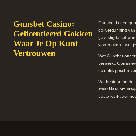
Gunsbet Casino:
Gunsbet is een ger
gokvergunning van e
Gelicentieerd Gokken
gevestigde software
Waar Je Op Kunt
waarmaken—wat je zi
Vertrouwen
Wat Gunsbet onders
verwerkt. Opnameve
duidelijk geschreve
We bestaan omdat sp
staat klaar om vra
beste werkt wanneer