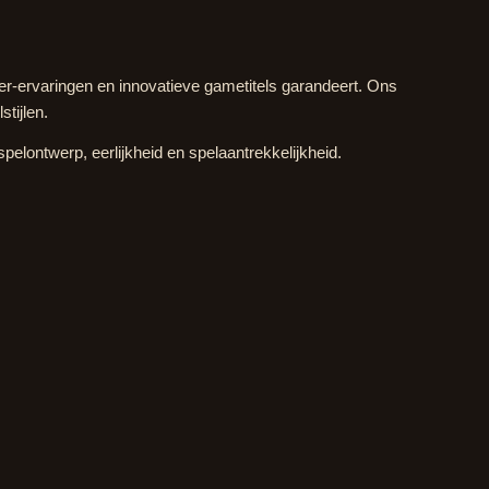
er-ervaringen en innovatieve gametitels garandeert. Ons
tijlen.
pelontwerp, eerlijkheid en spelaantrekkelijkheid.