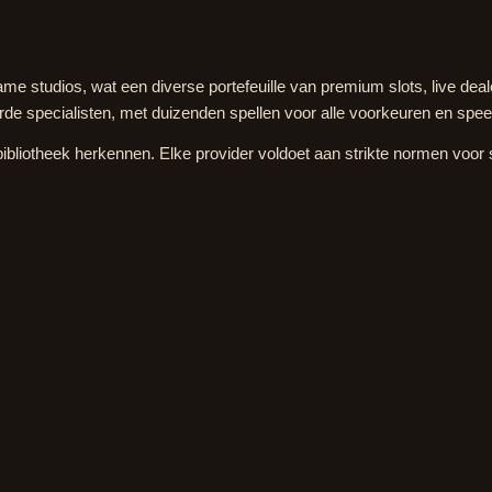
studios, wat een diverse portefeuille van premium slots, live deal
e specialisten, met duizenden spellen voor alle voorkeuren en speels
bibliotheek herkennen. Elke provider voldoet aan strikte normen voor s