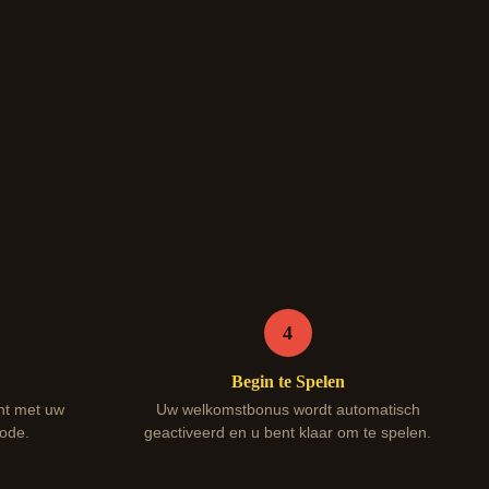
4
Begin te Spelen
nt met uw
Uw welkomstbonus wordt automatisch
hode.
geactiveerd en u bent klaar om te spelen.