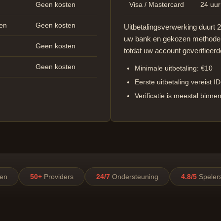
Geen kosten
Visa / Mastercard
24 uur
en
Geen kosten
Uitbetalingsverwerking duurt 2
uw bank en gekozen methode. 
Geen kosten
totdat uw account geverifieerd
Geen kosten
Minimale uitbetaling: €10
Eerste uitbetaling vereist ID
Verificatie is meestal binn
gen
50+
Providers
24/7
Ondersteuning
4.8/5
Speler