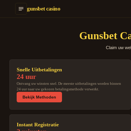
gunsbet casino
Gunsbet Cas
Claim uw wel
Snelle Uitbetalingen
24 uur
Ontvang uw winsten snel. De meeste uitbetalingen worden binnen
24 uur naar uw gekozen betalingsmethode verwerkt.
Bekijk Methoden
Instant Registratie