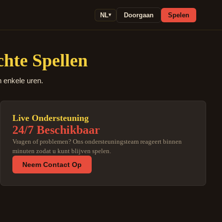
NL
Doorgaan
Spelen
▾
chte Spellen
 enkele uren.
Live Ondersteuning
24/7 Beschikbaar
Vragen of problemen? Ons ondersteuningsteam reageert binnen
minuten zodat u kunt blijven spelen.
Neem Contact Op