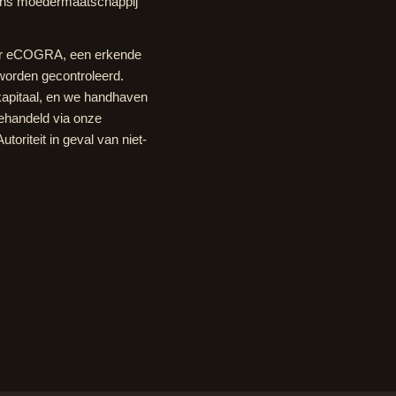
, ons moedermaatschappij
door eCOGRA, een erkende
 worden gecontroleerd.
kapitaal, en we handhaven
gehandeld via onze
oriteit in geval van niet-