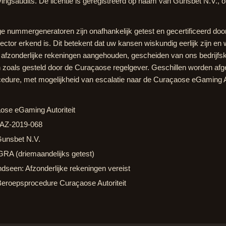
evingsaudits. De licentie is geregistreerd op naam van Gunsbet N.V.
ige nummergeneratoren zijn onafhankelijk getest en gecertificeerd 
sector erkend is. Dit betekent dat uw kansen wiskundig eerlijk zijn en
afzonderlijke rekeningen aangehouden, gescheiden van ons bedrijfs
n zoals gesteld door de Curaçaose regelgever. Geschillen worden af
cedure, met mogelijkheid van escalatie naar de Curaçaose eGaming Aut
aose eGaming Autoriteit
JAZ-2019-068
 Gunsbet N.V.
GRA (driemaandelijks getest)
seen: Afzonderlijke rekeningen vereist
Beroepsprocedure Curaçaose Autoriteit