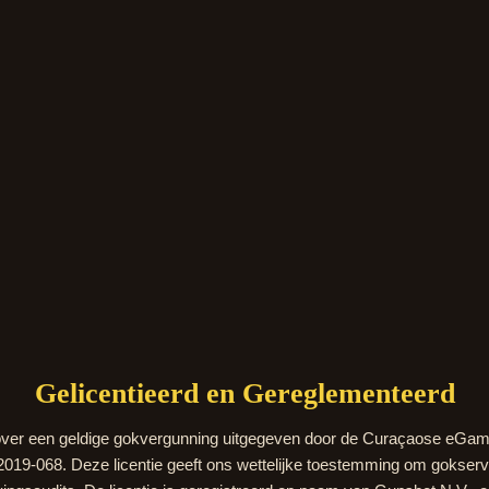
Gelicentieerd en Gereglementeerd
ver een geldige gokvergunning uitgegeven door de Curaçaose eGamin
19-068. Deze licentie geeft ons wettelijke toestemming om gokservi