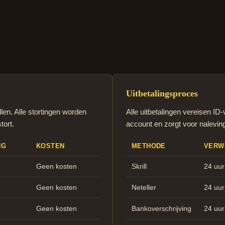
Uitbetalingsproces
len. Alle stortingen worden
Alle uitbetalingen vereisen ID-
tort.
account en zorgt voor nalevin
NG
KOSTEN
METHODE
VERW
Geen kosten
Skrill
24 uur
Geen kosten
Neteller
24 uur
Geen kosten
Bankoverschrijving
24 uur