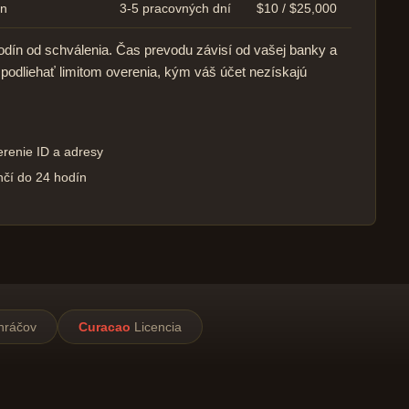
ín
3-5 pracovných dní
$10 / $25,000
odín od schválenia. Čas prevodu závisí od vašej banky a
odliehať limitom overenia, kým váš účet nezískajú
erenie ID a adresy
nčí do 24 hodín
hráčov
Curacao
Licencia