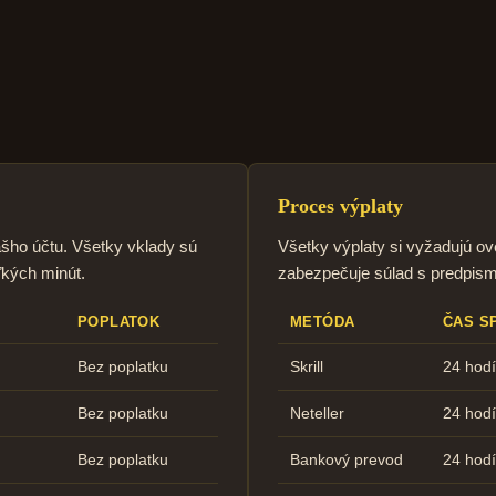
Proces výplaty
ášho účtu. Všetky vklady sú
Všetky výplaty si vyžadujú ov
ľkých minút.
zabezpečuje súlad s predpism
POPLATOK
METÓDA
ČAS S
Bez poplatku
Skrill
24 hod
Bez poplatku
Neteller
24 hod
Bez poplatku
Bankový prevod
24 hod