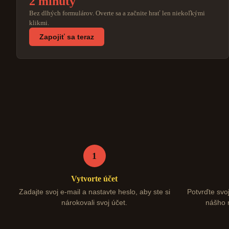
2 minúty
Bez dlhých formulárov. Overte sa a začnite hrať len niekoľkými
klikmi.
Zapojiť sa teraz
1
Vytvorte účet
Zadajte svoj e-mail a nastavte heslo, aby ste si
Potvrďte svo
nárokovali svoj účet.
nášho 