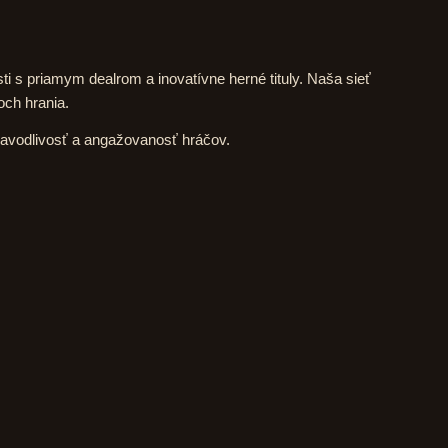
 s priamym dealrom a inovatívne herné tituly. Naša sieť
och hrania.
pravodlivosť a angažovanosť hráčov.