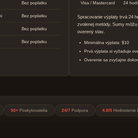
Bez poplatku
Visa / Mastercard
24 hod
ni
Bez poplatku
Spracovanie výplaty trvá 24 h
zvolenej metódy. Sumy môžu p
Bez poplatku
overený stav.
Bez poplatku
Minimálna výplata: $10
Prvá výplata si vyžaduje ov
Overenie sa zvyčajne doko
50+
Poskytovatelia
24/7
Podpora
4.8/5
Hodnotenie 