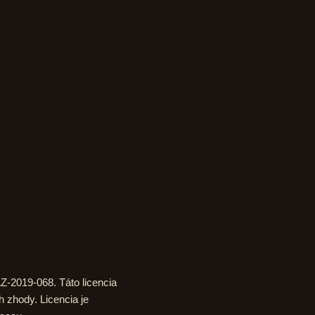
-2019-068. Táto licencia
 zhody. Licencia je