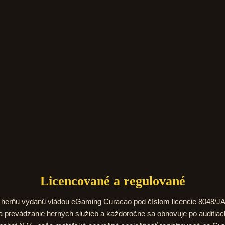
Licencované a regulované
herňu vydanú vládou eGaming Curacao pod číslom licencie 8048/JAZ
 prevádzanie herných služieb a každoročne sa obnovuje po auditiach