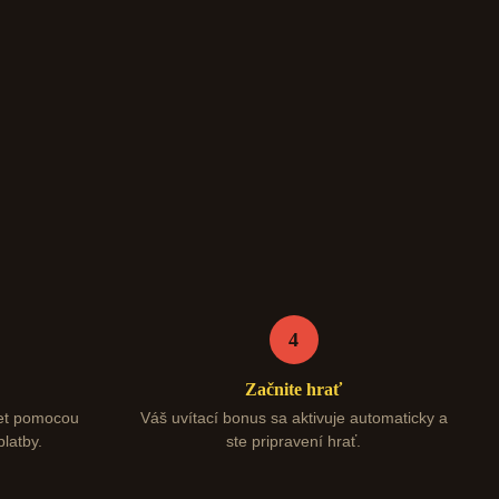
4
Začnite hrať
čet pomocou
Váš uvítací bonus sa aktivuje automaticky a
latby.
ste pripravení hrať.