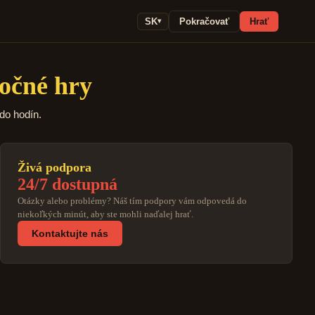
SK
Pokračovať
Hrať
▾
točné hry
 do hodín.
Živá podpora
24/7 dostupná
Otázky alebo problémy? Náš tím podpory vám odpovedá do
niekoľkých minút, aby ste mohli naďalej hrať.
Kontaktujte nás