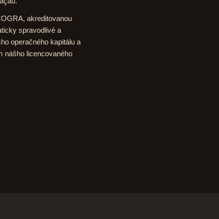
raçau.
 eCOGRA, akreditovanou
icky spravodlivé a
ho operačného kapitálu a
om nášho licencovaného