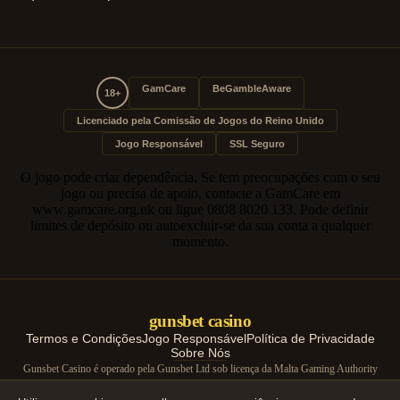
GamCare
BeGambleAware
18+
Licenciado pela Comissão de Jogos do Reino Unido
Jogo Responsável
SSL Seguro
O jogo pode criar dependência. Se tem preocupações com o seu
jogo ou precisa de apoio, contacte a GamCare em
www.gamcare.org.uk ou ligue 0808 8020 133. Pode definir
limites de depósito ou autoexcluir-se da sua conta a qualquer
momento.
gunsbet casino
Termos e Condições
Jogo Responsável
Política de Privacidade
Sobre Nós
Gunsbet Casino é operado pela Gunsbet Ltd sob licença da Malta Gaming Authority
número MGA/CL2/1547/2019. Este serviço é destinado exclusivamente a jogadores