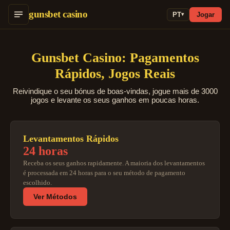
gunsbet casino
PT
Jogar
▾
Gunsbet Casino: Pagamentos
Rápidos, Jogos Reais
Reivindique o seu bónus de boas-vindas, jogue mais de 3000
jogos e levante os seus ganhos em poucas horas.
Levantamentos Rápidos
24 horas
Receba os seus ganhos rapidamente. A maioria dos levantamentos
é processada em 24 horas para o seu método de pagamento
escolhido.
Ver Métodos