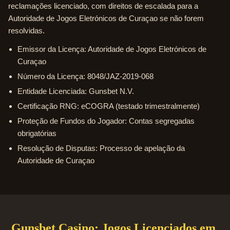
reclamações licenciado, com direitos de escalada para a
Autoridade de Jogos Eletrónicos de Curaçao se não forem
resolvidas.
Emissor da Licença: Autoridade de Jogos Eletrónicos de
Curaçao
Número da Licença: 8048/JAZ-2019-068
Entidade Licenciada: Gunsbet N.V.
Certificação RNG: eCOGRA (testado trimestralmente)
Proteção de Fundos do Jogador: Contas segregadas
obrigatórias
Resolução de Disputas: Processo de apelação da
Autoridade de Curaçao
Gunsbet Casino: Jogos Licenciados em